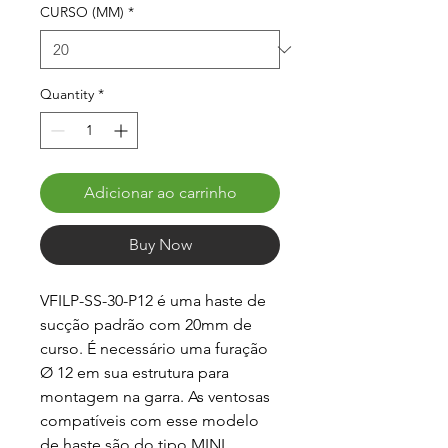
CURSO (MM)
*
Quantity
*
Adicionar ao carrinho
Buy Now
VFILP-SS-30-P12 é uma haste de 
sucção padrão com 20mm de 
curso. É necessário uma furação 
Ø 12 em sua estrutura para 
montagem na garra. As ventosas 
compatíveis com esse modelo 
de haste são do tipo MINI.