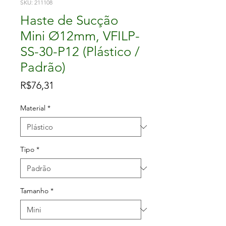
SKU: 211108
Haste de Sucção
Mini Ø12mm, VFILP-
SS-30-P12 (Plástico /
Padrão)
Price
R$76,31
Material
*
Tipo
*
Tamanho
*