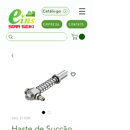
Catálogo
EMPRESA
CONTATO
SKU: 211039
Haste de Sucção