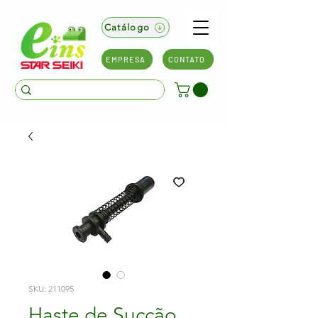
Catálogo
EMPRESA
CONTATO
SKU: 211095
Haste de Sucção