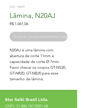
SKU: 130697
Lâmina, N20AJ
Preço
R$ 1.061,06
Produto temporariamente indisponível
N20AJ é uma lâmina com 
abertura de corte 11mm e 
capacidade de corte Ø 7mm. 
Favor checar os corpos GT-NS20, 
GT-NR20, GT-NB20 para esse 
tamanho de lâmina.
Star Seiki Brasil Ltda.
CNPJ:
01.886.181
/0001-68