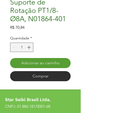
Suporte de
Rotação PT1/8-
Ø8A, N01864-401
Preço
R$ 70,84
Quantidade
*
Adicionar ao carrinho
Comprar
Star Seiki Brasil Ltda.
CNPJ:
01.886.181
/0001-68