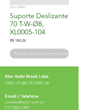
SKU: 230053
Suporte Deslizante
70 T-W-Ø8,
XL0005-104
Preço
R$ 184,26
Produto temporariamente indisponível
Star Seiki Brasil Ltda.
CNPJ:
01.886.181
/0001-68
Email / Telefone
contato@eins1.com.br
(11) 3326-3349