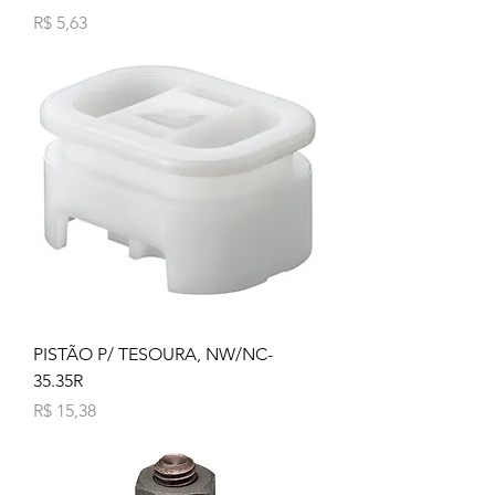
Preço
R$ 5,63
PISTÃO P/ TESOURA, NW/NC-
35.35R
Preço
R$ 15,38