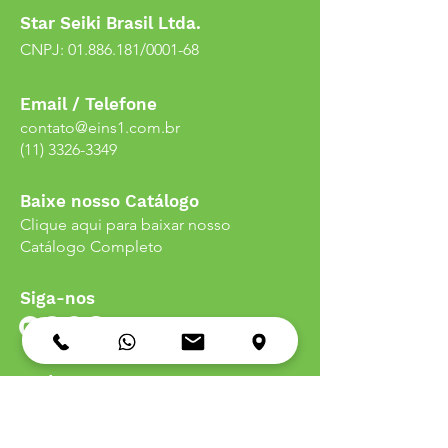
Star Seiki Brasil Ltda.
CNPJ:
01.886.181
/0001-68
Email / Telefone
contato@eins1.com.br
(11) 3326-3349
Baixe nosso Catálogo
Clique aqui para baixar nosso
Catálogo Completo
Siga-nos
Endereço
Av. do Estado, n°
1677 - 01107-000
- São
Paulo - SP