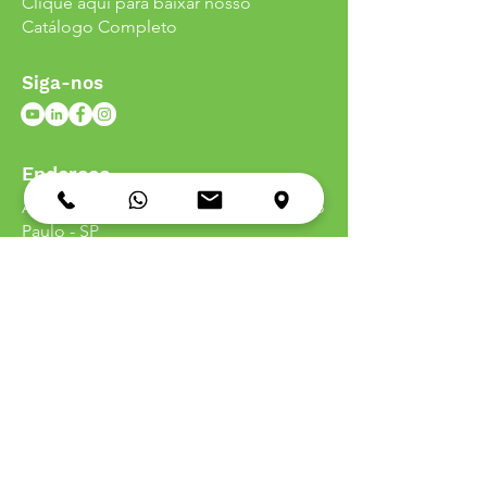
Clique aqui para baixar nosso
Catálogo Completo
Siga-nos
Endereço
Av. do Estado, n°
1677 - 01107-000
- São
Paulo - SP
Política de
Entrega
Política de
Troca