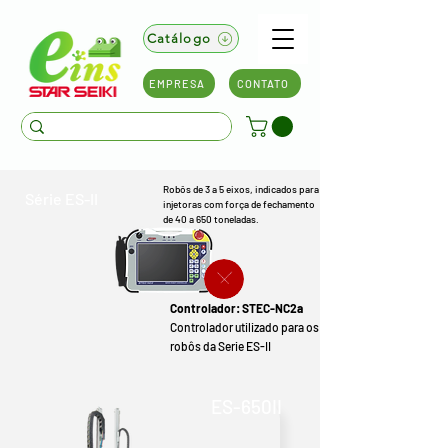
Catálogo
EMPRESA
CONTATO
Robôs de 3 a 5 eixos, indicados para
Série ES-II
injetoras com força de fechamento
de 40 a 650 toneladas.
Controlador: STEC-NC2a
Controlador utilizado para os
robôs da Serie ES-II
ES-650II