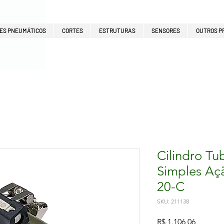
ES PNEUMÁTICOS
CORTES
ESTRUTURAS
SENSORES
OUTROS P
Cilindro Tu
Simples A
20-C
SKU: 211138
Preço
R$ 1.106,06