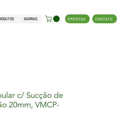
RODUTOS
GARRAS
EMPRESA
CONTATO
bular c/ Sucção de
ção 20mm, VMCP-