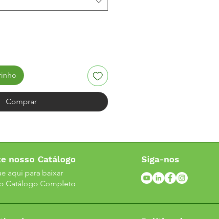
rinho
Comprar
xe nosso Catálogo
Siga-nos
ue aqui para baixar
o Catálogo Completo