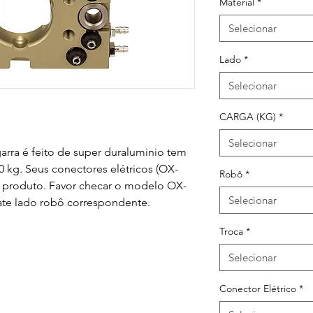
Material
*
Selecionar
Lado
*
Selecionar
CARGA (KG)
*
Selecionar
rra é feito de super duraluminio tem 
 kg. Seus conectores elétricos (OX-
Robô
*
e produto. Favor checar o modelo OX-
Selecionar
ate lado robô correspondente.
Troca
*
Selecionar
Conector Elétrico
*