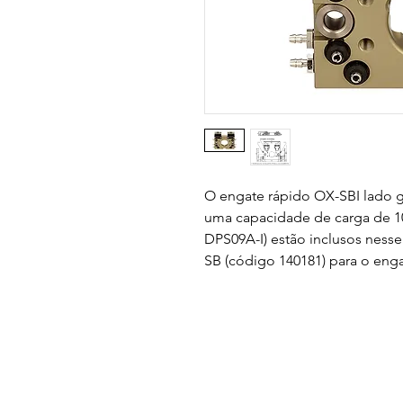
O engate rápido OX-SBI lado ga
uma capacidade de carga de 10
DPS09A-I) estão inclusos ness
SB (código 140181) para o eng