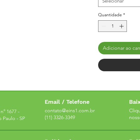
Selecionar
Quantidade
*
Adicionar ao car
Email / Telefone
Bai
contato@eins1.com.br
Cliq
n° 1677 -
(11) 3326-3349
noss
o Paulo - SP