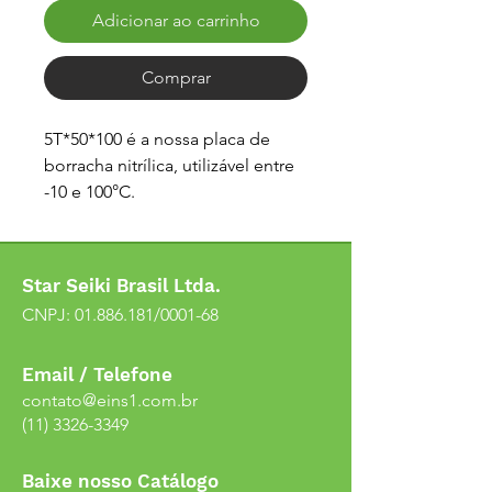
Adicionar ao carrinho
Comprar
5T*50*100 é a nossa placa de
borracha nitrílica, utilizável entre
-10 e 100°C.
Star Seiki Brasil Ltda.
CNPJ:
01.886.181
/0001-68
Email / Telefone
contato@eins1.com.br
(11) 3326-3349
Baixe nosso Catálogo