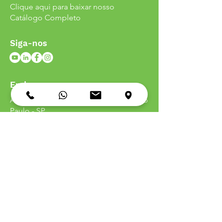
Clique aqui para baixar nosso
Catálogo Completo
Siga-nos
Endereço
Av. do Estado, n°
1677 - 01107-000
- São
Paulo - SP
Política de
Entrega
Política de