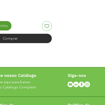
rinho
Comprar
xe nosso Catálogo
Siga-nos
ue aqui para baixar
o Catálogo Completo