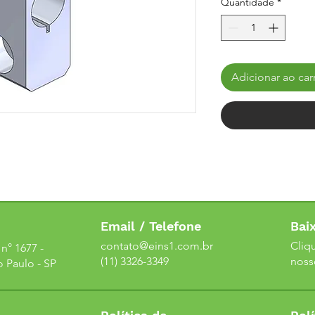
Quantidade
*
Adicionar ao car
Email / Telefone
Bai
contato@eins1.com.br
Cliq
n° 1677 -
(11) 3326-3349
noss
o Paulo - SP